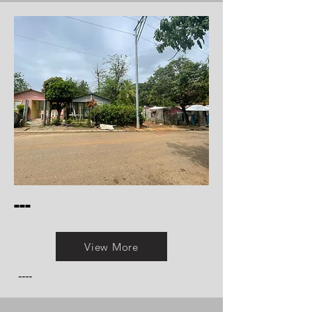
---
View More
----