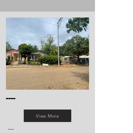
----
View More
----